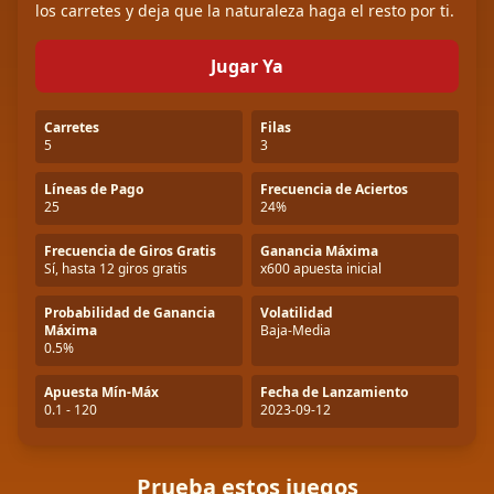
los carretes y deja que la naturaleza haga el resto por ti.
Jugar Ya
Carretes
Filas
5
3
Líneas de Pago
Frecuencia de Aciertos
25
24%
Frecuencia de Giros Gratis
Ganancia Máxima
Sí, hasta 12 giros gratis
x600 apuesta inicial
Probabilidad de Ganancia
Volatilidad
Máxima
Baja-Media
0.5%
Apuesta Mín-Máx
Fecha de Lanzamiento
0.1 - 120
2023-09-12
Prueba estos juegos